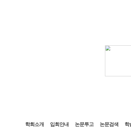
학회소개
입회안내
논문투고
논문검색
학