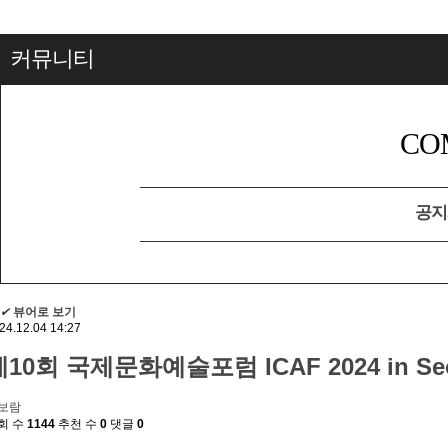
커뮤니티
CO
공지
✔
뷰어로 보기
24.12.04 14:27
제10회 국제문화예술포럼 ICAF 2024 in Seo
보람
회 수
1144
추천 수
0
댓글
0