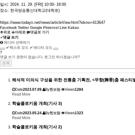
일시: 2024. 11. 29. [FRI] 10:00- 18:00
장소: 한국방송통신대학교(대학로)
https://www.todayn.net/news/articleView.html?idxno=413647
Facebook
Twitter
Google
Pinterest
Line
Kakao
위로
아래로
댓글로 가기
✔
댓글 쓰기
에디터 선택하기
✔
텍스트 모드
✔
에디터 모드
?
댓글 쓰기 권한이 없습니다. 로그인 하시겠습니까?
해석적 미의식 구성을 위한 전통춤 기획전, <무향(舞香)춤 페스티
Date
2023.07.09
By
현보람
Views
1284
Read More
학술콜로키움 개최(기사 3)
Date
2023.05.24
By
현보람
Views
1323
Read More
학술콜로키움 개최(기사 2)