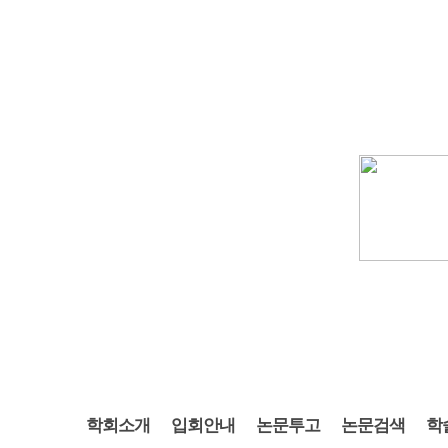
학회소개
입회안내
논문투고
논문검색
학