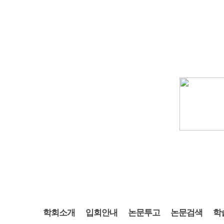
학회소개
입회안내
논문투고
논문검색
학