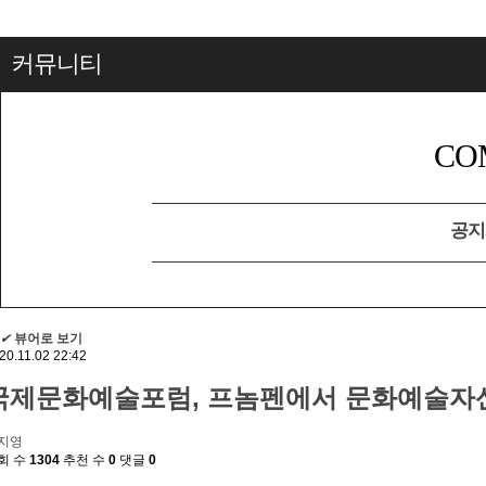
커뮤니티
CO
공지
✔
뷰어로 보기
20.11.02 22:42
국제문화예술포럼, 프놈펜에서 문화예술자산
지영
회 수
1304
추천 수
0
댓글
0