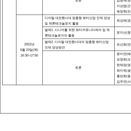
(
토론
김병재
영
(
이상엽
건
(
육정학
진
디지털 대전환시대 맞춤형 뷰티산업 인재 양성
(
최성애
경
및 제론테크놀로지 활용
1.
발제
시니어를 위한 뷰티커뮤니티케어 및 제
(
문지선
중
론테크놀로지의 활용
2.
발제
디지털 대전환시대의 맞춤형 뷰티산업
2022
년
(
유선희
연
인재 양성방안
6
23
(
)
월
일
목
(
윤미연
배
16:30~17:50
(
표영희
오
(
한채정
영
토론
(
최미옥
광
(
홍란희
동
(
김주연
서