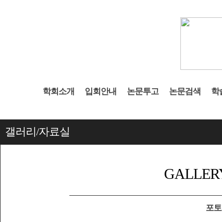
학회소개
입회안내
논문투고
논문검색
학
갤러리/자료실
GALLER
포토