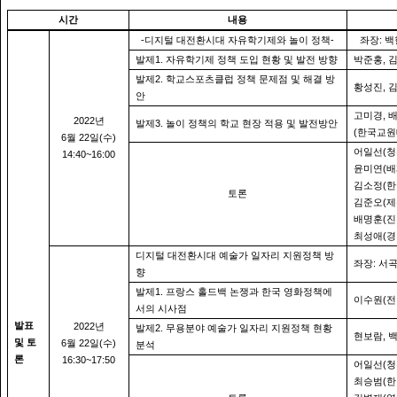
시간
내용
-
-
:
디지털 대전환시대 자유학기제와 놀이 정책
좌장
백
1.
,
발제
자유학기제 정책 도입 현황 및 발전 방향
박준홍
2.
발제
학교스포츠클럽 정책 문제점 및 해결 방
,
황성진
안
,
고미경
2022
년
3.
발제
놀이 정책의 학교 현장 적용 및 발전방안
(
한국교원
6
22
(
)
월
일
수
(
어일선
청
14:40~16:00
(
윤미연
배
(
김소정
한
토론
(
김준오
제
(
배명훈
진
(
최성애
경
디지털 대전환시대 예술가 일자리 지원정책 방
:
좌장
서
향
1.
발제
프랑스 홀드백 논쟁과 한국 영화정책에
(
이수원
전
서의 시사점
발표
2022
년
2.
발제
무용분야 예술가 일자리 지원정책 현황
,
현보람
및 토
6
22
(
)
월
일
수
분석
론
16:30~17:50
(
어일선
청
(
최승범
한