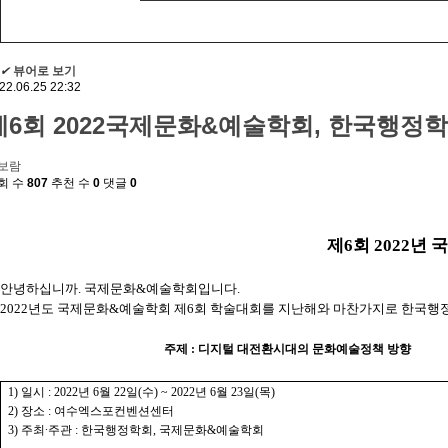
✔
뷰어로 보기
22.06.25 22:32
제6회 2022국제문화&예술학회, 한국행
보람
회 수
807
추천 수
0
댓글
0
제
6
회
2022
년 
안녕하십니까
.
국제문화
&
예술학회입니다
.
2022
년도 국제문화
&
예술학회 제
6
회 학술대회를 지난해와 마찬가지로 한국행
주제
:
디지털 대전환시대의 문화예술정책 방향
1)
일시
: 2022
년
6
월
22
일
(
수
) ~ 2022
년
6
월
23
일
(
목
)
2)
장소
:
여수엑스포컨벤션센터
3)
주최
∙
주관
:
한국행정학회
,
국제문화
&
예술학회