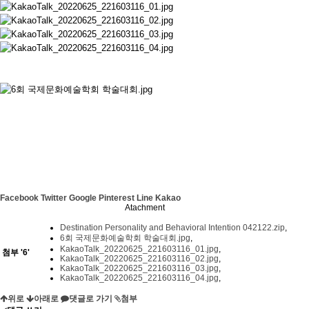
Facebook
Twitter
Google
Pinterest
Line
Kakao
Atachment
Destination Personality and Behavioral Intention 042122.zip
,
6회 국제문화예술학회 학술대회.jpg
,
KakaoTalk_20220625_221603116_01.jpg
,
첨부
'
6
'
KakaoTalk_20220625_221603116_02.jpg
,
KakaoTalk_20220625_221603116_03.jpg
,
KakaoTalk_20220625_221603116_04.jpg
,
위로
아래로
댓글로 가기
첨부