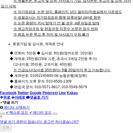
※
제출논문
:
투고자 및 소속, 사사표기 기입
,
심사논문
:
투고자 및 소속, 사사
표기 삭제
※
자가점검표
,
논문 양식
:
홈페이지 상단
갤러리
/
자료실
에서 다운로드
※ 표절검사는 자가점검표와 함께 압축파일(.zip)로 첨부
※ 논문 용량이 커서 탑재가 안 될 경우, pdf 파일로 탑재
※ 원고작성규정 및 편집규정 미준수 논문은 접수 반려
※ 최초 논문 투고 후 저자 및 사사표기 수정 불가
회원가입 및 심사료, 게재료 안내
◆ 연회비: 5만원 ◆ 심사료: 8만원(영어논문: 10만원)
◆ 게재료: 25만원(15매 기준, 초과시 1매당 2만원 추가)
(교내지원: 35만원, 교외지원: 40만원)
※
긴급심사
(
심사료
35
만원
)
는 9
월 2
0
일까지 투고 가능합니다
.
◆ 계좌번호: 01052245600-08 농협은행(육정학)
◆ 홈페이지 오류 문의: 010-6500-1309
◆ 편집국 문의: 010-5571-8817, 010-5549-5679
Facebook
Twitter
Google
Pinterest
Line
Kakao
위로
아래로
댓글로 가기
✔
댓글 쓰기
에디터 선택하기
✔
텍스트 모드
✔
에디터 모드
?
댓글 쓰기 권한이 없습니다. 로그인 하시겠습니까?