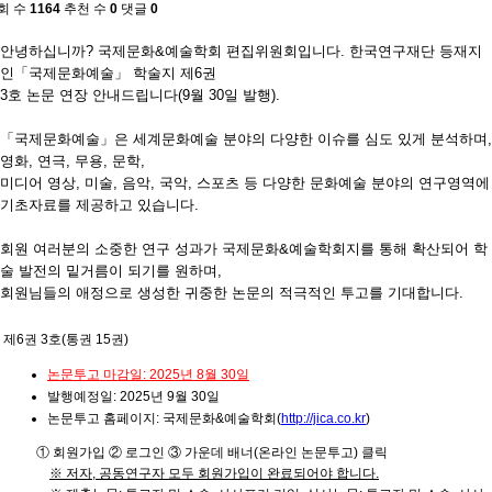
회 수
1164
추천 수
0
댓글
0
안녕하십니까? 국제문화&예술학회 편집위원회입니다. 한국연구재단 등재지
인「국제문화예술」 학술지 제6권
3호 논문 연장 안내드립니다(9월 30일 발행).
「국제문화예술」은 세계문화예술 분야의 다양한 이슈를 심도 있게 분석하며,
영화, 연극, 무용, 문학,
미디어 영상, 미술, 음악, 국악, 스포츠 등 다양한 문화예술 분야의 연구영역에
기초자료를 제공하고 있습니다.
회원 여러분의 소중한 연구 성과가 국제문화&예술학회지를 통해 확산되어 학
술 발전의 밑거름이 되기를 원하며,
회원님들의 애정으로 생성한 귀중한 논문의 적극적인 투고를 기대합니다.
제6권 3호(통권 15권)
논문투고 마감일: 2025년 8월 30일
발행예정일: 2025년 9월 30일
논문투고 홈페이지: 국제문화&예술학회(
http://jica.co.kr
)
① 회원가입 ② 로그인 ③ 가운데 배너(온라인 논문투고) 클릭
※
저자
,
공동연구자 모두 회원가입
이 완료되어야 합니다
.